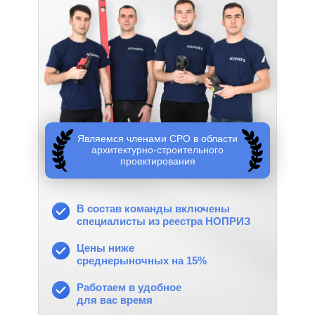
Являемся членами СРО в области
архитектурно-строительного
проектирования
В состав команды включены
специалисты из реестра НОПРИЗ
Цены ниже
среднерыночных на 15%
Работаем в удобное
для вас время